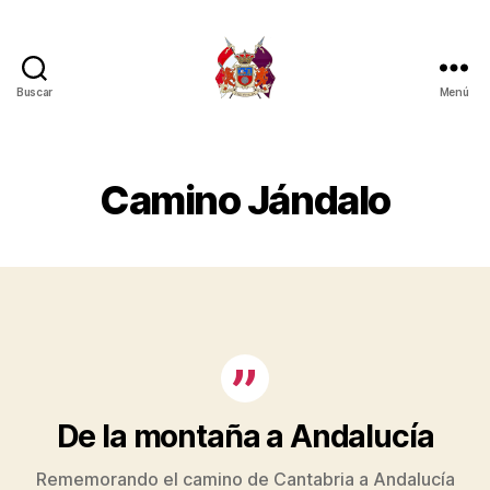
Buscar
Menú
Casa
Cantabria
Cádiz
|
Camino Jándalo
Centro
Cántabro
De la montaña a Andalucía
Rememorando el camino de Cantabria a Andalucía