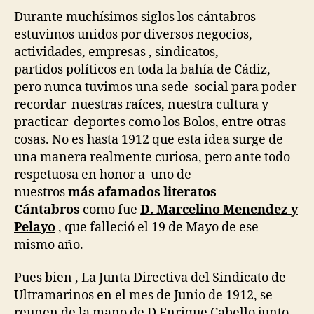
«Centro
Durante muchísimos siglos los cántabros
de
estuvimos unidos por diversos negocios,
Salud»
actividades, empresas , sindicatos,
partidos políticos en toda la bahía de Cádiz,
pero nunca tuvimos una sede social para poder
recordar nuestras raíces, nuestra cultura y
practicar deportes como los Bolos, entre otras
cosas. No es hasta 1912 que esta idea surge de
una manera realmente curiosa, pero ante todo
respetuosa en honor a uno de
nuestros
más afamados literatos
Cántabros
como fue
D. Marcelino Menendez y
Pelayo
, que falleció el 19 de Mayo de ese
mismo año.
Pues bien , La Junta Directiva del Sindicato de
Ultramarinos en el mes de Junio de 1912, se
reunen de la mano de D Enrique Cabello junto