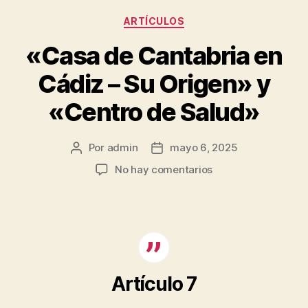
Categorías
ARTÍCULOS
«Casa de Cantabria en
Cádiz – Su Origen» y
«Centro de Salud»
Por
admin
mayo 6, 2025
Autor
Fecha
de
de
en
No hay comentarios
la
la
«Casa
entrada
entrada
de
Cantabria
en
Cádiz
–
Su
Artículo 7
Origen»
y