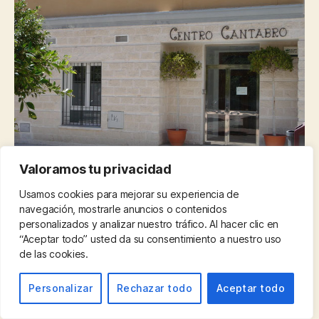
Valoramos tu privacidad
Usamos cookies para mejorar su experiencia de
navegación, mostrarle anuncios o contenidos
Tras la lectura de este artículo, deseo
personalizados y analizar nuestro tráfico. Al hacer clic en
que
todos los lectores
valoren, ponderen y
“Aceptar todo” usted da su consentimiento a nuestro uso
de las cookies.
sientan el esfuerzo de un siglo, de muchos
Cántabros por la Casa de Cantabria de
Personalizar
Rechazar todo
Aceptar todo
Cádiz,
nuestra casa
, debemos ser
consecuentes y respetuosos por todos esos