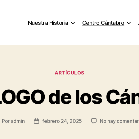
Nuestra Historia
Centro Cántabro
Categorías
ARTÍCULOS
OGO de los Cán
Por
admin
febrero 24, 2025
No hay comentar
utor
Fecha
e
de
la