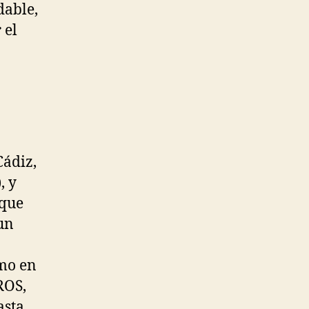
dable,
r
el
Cádiz,
, y
 que
un
mo en
ROS,
asta