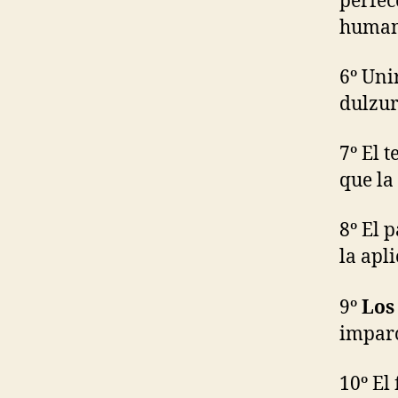
perfec
human
6º Uni
dulzur
7º El 
que la
8º El 
la apl
9º
Los
imparc
10º El