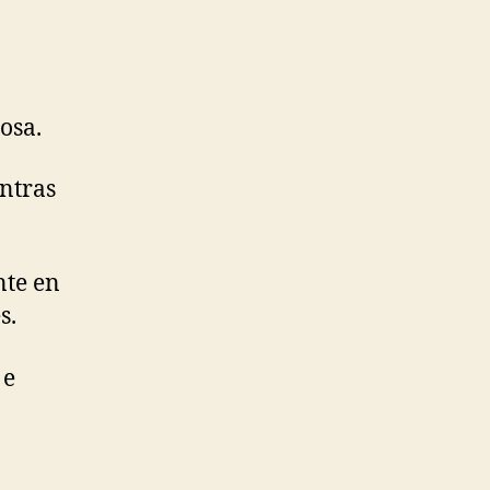
osa.
entras
te en
s.
 e