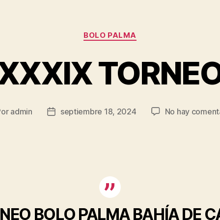
Categorías
BOLO PALMA
XXXIX TORNE
Por
admin
septiembre 18, 2024
No hay coment
or
Fecha
de
la
rada
entrada
NEO BOLO PALMA BAHÍA DE C