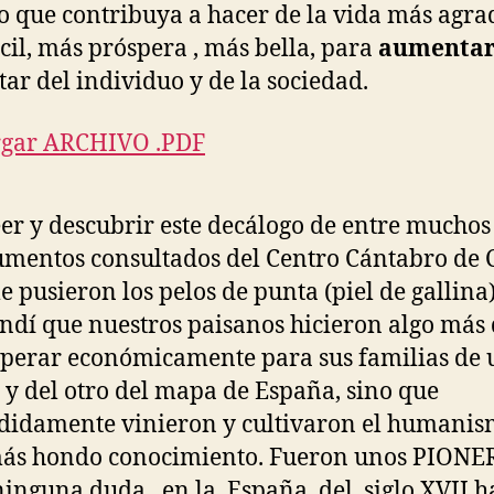
o que contribuya a hacer de la vida más agra
cil, más próspera , más bella, para
aumenta
tar del individuo y de la sociedad.
rgar ARCHIVO .PDF
eer y descubrir este decálogo de entre muchos
mentos consultados del Centro Cántabro de 
e pusieron los pelos de punta (piel de gallina)
ndí que nuestros paisanos hicieron algo más
perar económicamente para sus familias de 
 y del otro del mapa de España, sino que
didamente vinieron y cultivaron el humanis
más hondo conocimiento. Fueron unos PIONE
ninguna duda, en la España del siglo XVII h