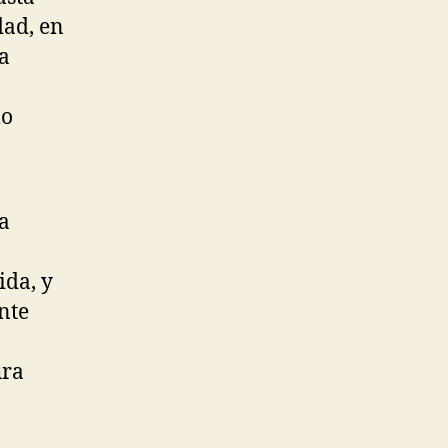
dad, en
ta
lo
a
ida, y
nte
ura