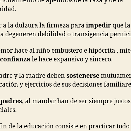
cionamiento de apellidos de la raza y de la
idad.
r a la dulzura la firmeza para
impedir
que la
a degeneren debilidad o transigencia pernici
temor hace al niño embustero e hipócrita , mi
confianza
le hace expansivo y sincero.
padre y la madre deben
sostenerse
mutuamen
icación y ejercicios de sus decisiones familiare
 padres,
al mandar han de ser siempre justos
iales.
 fin de la educación consiste en practicar todo