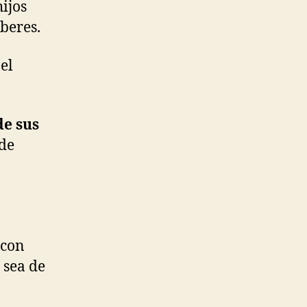
ijos
beres.
el
de sus
 de
 con
 sea de