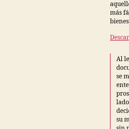
aquell
más fá
bienes
Desca
Al l
docu
se m
ente
pros
lado
deci
su 
sin 