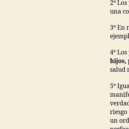
2º Los
una co
3º En 
ejempl
4º Los
hijos,
salud 
5º Ig
manife
verdad
riesgo
un ord