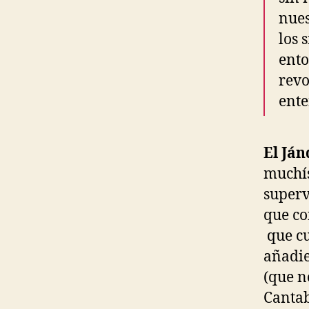
nues
los 
ento
revo
ente
El Ján
muchís
superv
que co
que cu
añadie
(que n
Cantab