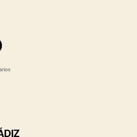
O
en
arios
XXXIX
TORNEO
ÁDIZ