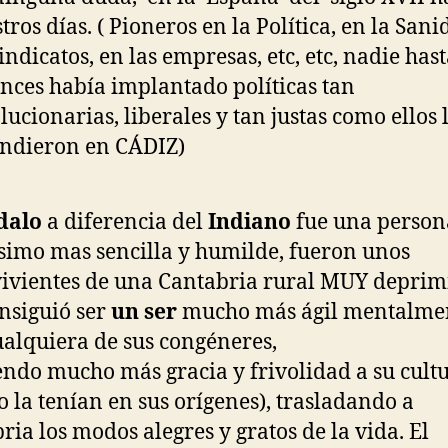
tros días. ( Pioneros en la Política, en la Sani
sindicatos, en las empresas, etc, etc, nadie has
nces había implantado políticas tan
lucionarias, liberales y tan justas como ellos 
ndieron en CÁDIZ)
dalo
a diferencia del
Indiano
fue una person
imo mas sencilla y humilde, fueron unos
ivientes de una Cantabria rural MUY deprim
nsiguió ser
un ser
mucho más ágil mentalme
alquiera de sus congéneres,
ndo mucho más gracia y frivolidad a su cult
o la tenían en sus orígenes), trasladando a
ria los modos alegres y gratos de la vida. El