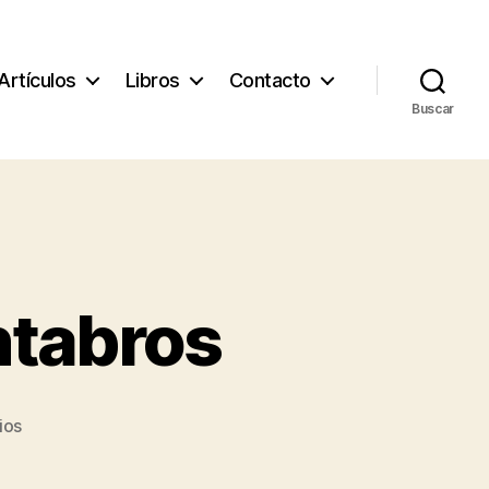
Artículos
Libros
Contacto
Buscar
tabros
en
ios
DECÁLOGO
de