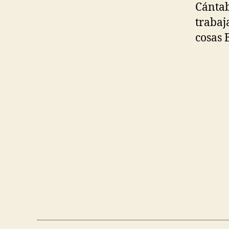
Cántab
trabaj
cosas 