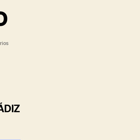
O
en
rios
XXXVIII
TORNEO
ÁDIZ