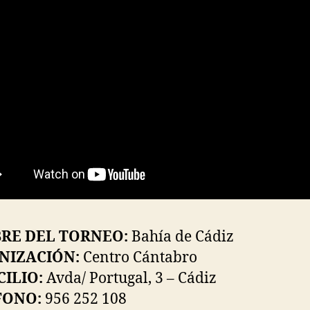
RE DEL TORNEO:
Bahía de Cádiz
NIZACIÓN:
Centro Cántabro
ILIO:
Avda/ Portugal, 3 – Cádiz
FONO:
956 252 108