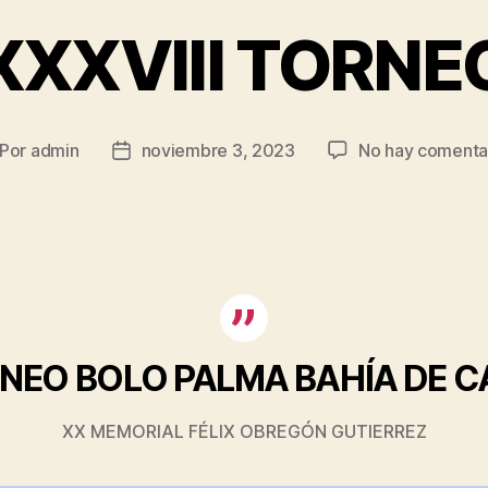
XXXVIII TORNE
Por
admin
noviembre 3, 2023
No hay comenta
tor
Fecha
de
la
trada
entrada
NEO BOLO PALMA BAHÍA DE C
XX MEMORIAL FÉLIX OBREGÓN GUTIERREZ