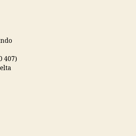
endo
0 407)
elta