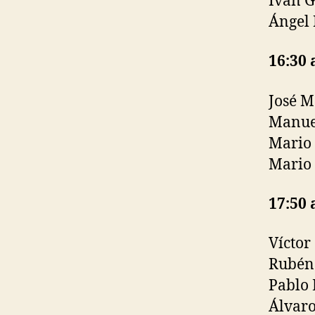
Iván G
Ángel 
16:30 
José M
Manuel
Mario 
Mario 
17:50 
Víctor
Rubén 
Pablo 
Álvaro