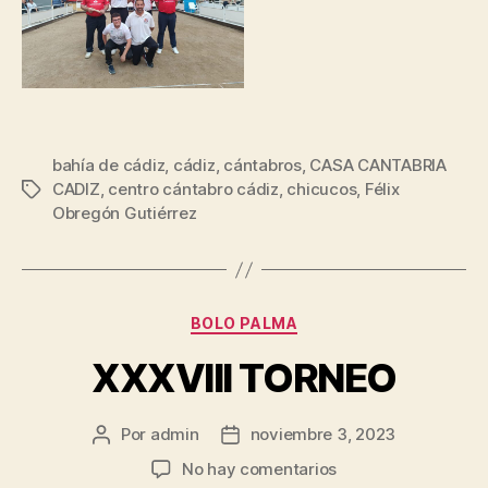
bahía de cádiz
,
cádiz
,
cántabros
,
CASA CANTABRIA
CADIZ
,
centro cántabro cádiz
,
chicucos
,
Félix
Etiquetas
Obregón Gutiérrez
Categorías
BOLO PALMA
XXXVIII TORNEO
Por
admin
noviembre 3, 2023
Autor
Fecha
de
de
en
No hay comentarios
la
la