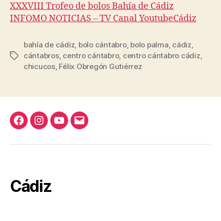
XXXVIII Trofeo de bolos Bahía de Cádiz
INFOMO NOTICIAS – TV Canal YoutubeCádiz
bahía de cádiz
,
bolo cántabro
,
bolo palma
,
cádiz
,
cántabros
,
centro cántabro
,
centro cántabro cádiz
,
Etiquetas
chicucos
,
Félix Obregón Gutiérrez
Facebook
Instagram
YouTube
Correo
Casa
electrónico
Cantabria
Cádiz
Cádiz